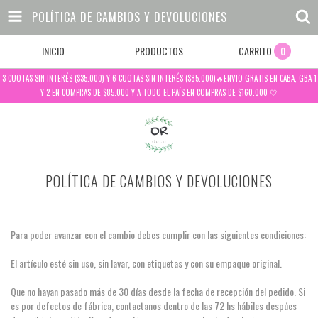
POLÍTICA DE CAMBIOS Y DEVOLUCIONES
INICIO
PRODUCTOS
CARRITO
0
3 CUOTAS SIN INTERÉS ($35.000) Y 6 CUOTAS SIN INTERÉS ($85.000)🔥ENVIO GRATIS EN CABA, GBA 1
Y 2 EN COMPRAS DE $85.000 Y A TODO EL PAÍS EN COMPRAS DE $160.000 🤍
POLÍTICA DE CAMBIOS Y DEVOLUCIONES
Para poder avanzar con el cambio debes cumplir con las siguientes condiciones:
El artículo esté sin uso, sin lavar, con etiquetas y con su empaque original.
Que no hayan pasado más de 30 días desde la fecha de recepción del pedido. Si
es por defectos de fábrica, contactanos dentro de las 72 hs hábiles despúes