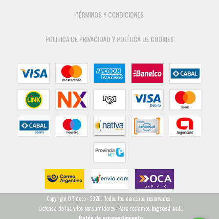
TÉRMINOS Y CONDICIONES
POLÍTICA DE PRIVACIDAD Y POLÍTICA DE COOKIES
Copyright OR deco - 2026. Todos los derechos reservados.
Defensa de las y los consumidores. Para reclamos
ingresá acá.
Botón de arrepentimiento