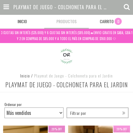
PLAYMAT DE JUEGO - COLCHONETA PARA EL JARDIN
INICIO
PRODUCTOS
CARRITO
0
3 CUOTAS SIN INTERÉS ($35.000) Y 6 CUOTAS SIN INTERÉS ($85.000)🔥ENVIO GRATIS EN CABA, GBA 1
Y 2 EN COMPRAS DE $85.000 Y A TODO EL PAÍS EN COMPRAS DE $160.000 🤍
Inicio
/
Playmat de Juego - Colchoneta para el Jardin
PLAYMAT DE JUEGO - COLCHONETA PARA EL JARDIN
Ordenar por
Filtrar por
29
%
OFF
29
%
OFF