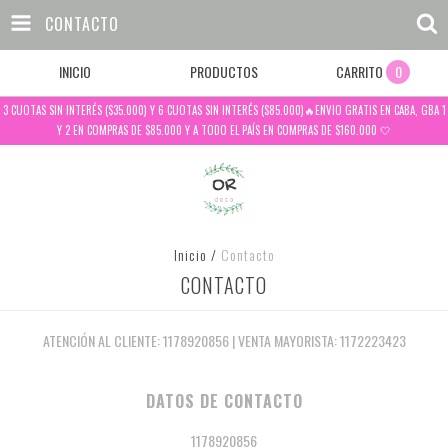
CONTACTO
INICIO
PRODUCTOS
CARRITO
0
3 CUOTAS SIN INTERÉS ($35.000) Y 6 CUOTAS SIN INTERÉS ($85.000)🔥ENVIO GRATIS EN CABA, GBA 1
Y 2 EN COMPRAS DE $85.000 Y A TODO EL PAÍS EN COMPRAS DE $160.000 🤍
Inicio
/
Contacto
CONTACTO
ATENCIÓN AL CLIENTE: 1178920856 | VENTA MAYORISTA: 1172223423
DATOS DE CONTACTO
1178920856