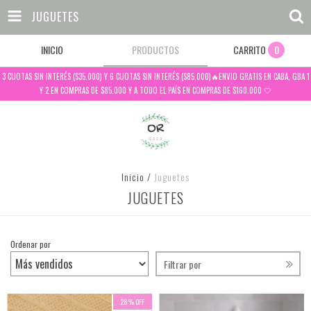
JUGUETES
INICIO
PRODUCTOS
CARRITO
0
3 CUOTAS SIN INTERÉS ($35.000) Y 6 CUOTAS SIN INTERÉS ($85.000)🔥ENVIO GRATIS EN CABA, GBA 1
Y 2 EN COMPRAS DE $85.000 Y A TODO EL PAÍS EN COMPRAS DE $160.000 🤍
Inicio
/
Juguetes
JUGUETES
Ordenar por
Filtrar por
28
%
OFF