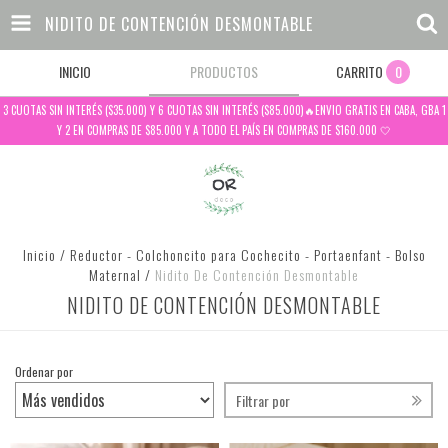
NIDITO DE CONTENCIÓN DESMONTABLE
INICIO
PRODUCTOS
CARRITO
0
3 CUOTAS SIN INTERÉS ($35.000) Y 6 CUOTAS SIN INTERÉS ($85.000)🔥ENVIO GRATIS EN CABA, GBA 1
Y 2 EN COMPRAS DE $85.000 Y A TODO EL PAÍS EN COMPRAS DE $160.000 🤍
Inicio
/
Reductor - Colchoncito para Cochecito - Portaenfant - Bolso
Maternal
/
Nidito De Contención Desmontable
NIDITO DE CONTENCIÓN DESMONTABLE
Ordenar por
Filtrar por