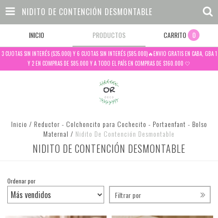
NIDITO DE CONTENCIÓN DESMONTABLE
INICIO
PRODUCTOS
CARRITO
0
3 CUOTAS SIN INTERÉS ($35.000) Y 6 CUOTAS SIN INTERÉS ($85.000)🔥ENVIO GRATIS EN CABA, GBA 1
Y 2 EN COMPRAS DE $85.000 Y A TODO EL PAÍS EN COMPRAS DE $160.000 🤍
Inicio
/
Reductor - Colchoncito para Cochecito - Portaenfant - Bolso
Maternal
/
Nidito De Contención Desmontable
NIDITO DE CONTENCIÓN DESMONTABLE
Ordenar por
Filtrar por